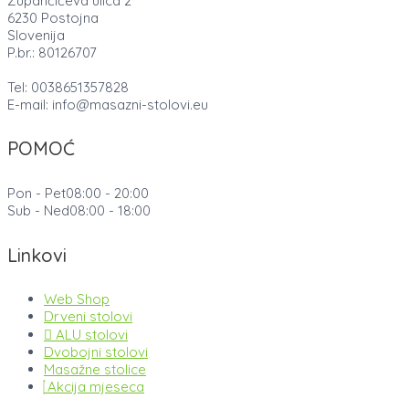
Župančičeva ulica 2
6230 Postojna
Slovenija
P.br.: 80126707
Tel: 0038651357828
E-mail: info@masazni-stolovi.eu
POMOĆ
Pon - Pet
08:00 - 20:00
Sub - Ned
08:00 - 18:00
Linkovi
Web Shop
Drveni stolovi
ALU stolovi
Dvobojni stolovi
Masažne stolice
Akcija mjeseca