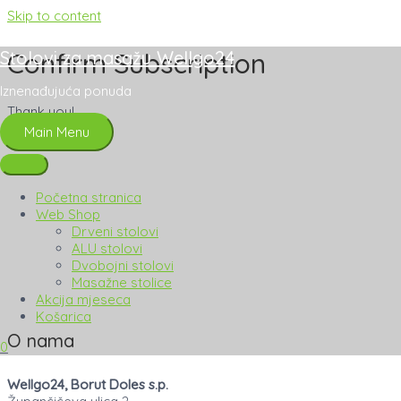
Skip to content
Stolovi za masažu Wellgo24
Confirm Subscription
Iznenađujuća ponuda
Thank you!
Main Menu
Početna stranica
Web Shop
Drveni stolovi
ALU stolovi
Dvobojni stolovi
Masažne stolice
Akcija mjeseca
Košarica
O nama
0
Wellgo24, Borut Doles s.p.