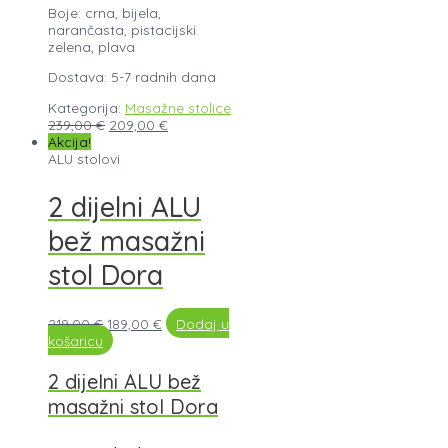
Boje: crna, bijela,
narančasta, pistacijski
zelena, plava
Dostava: 5-7 radnih dana
Kategorija:
Masažne stolice
239,00
€
209,00
€
Akcija!
ALU stolovi
2 dijelni ALU
bež masažni
stol Dora
219,00
€
189,00
€
Dodaj u
košaricu
2 dijelni ALU bež
masažni stol Dora