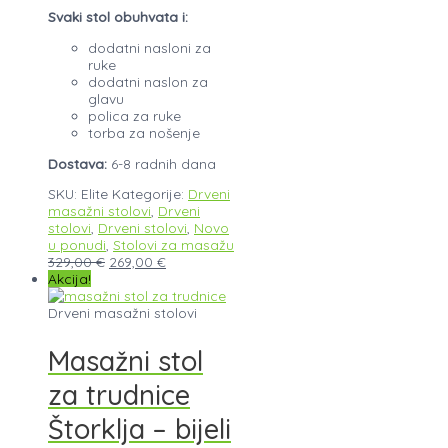
Svaki stol obuhvata i:
dodatni nasloni za
ruke
dodatni naslon za
glavu
polica za ruke
torba za nošenje
Dostava:
6-8 radnih dana
SKU:
Elite
Kategorije:
Drveni
masažni stolovi
,
Drveni
stolovi
,
Drveni stolovi
,
Novo
u ponudi
,
Stolovi za masažu
329,00
€
269,00
€
Akcija!
Drveni masažni stolovi
Masažni stol
za trudnice
Štorklja – bijeli