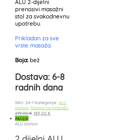
ALU 2-dijelni
prenosivi masažni
stol za svakodnevnu
upotrebu.
Prikladan za sve
vrste masaža.
Boja:
bež
Dostava: 6-8
radnih dana
SKU:
2A-1
Kategorije:
ALU
stolovi
,
Stolovi za masažu
219,00
€
189,00
€
Akcija!
ALU stolovi
2 dijelni ALU