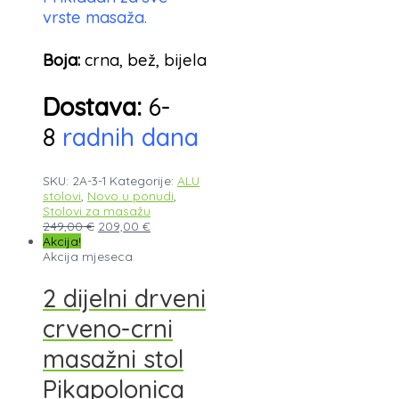
vrste masaža.
Boja:
crna, bež, bijela
Dostava:
6-
8
radnih dana
SKU:
2A-3-1
Kategorije:
ALU
stolovi
,
Novo u ponudi
,
Stolovi za masažu
249,00
€
209,00
€
Akcija!
Akcija mjeseca
2 dijelni drveni
crveno-crni
masažni stol
Pikapolonica