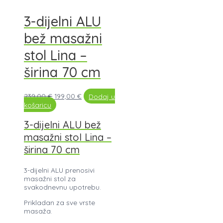
3-dijelni ALU
bež masažni
stol Lina –
širina 70 cm
239,00
€
199,00
€
Dodaj u
košaricu
3-dijelni ALU bež
masažni stol Lina –
širina 70 cm
3-dijelni ALU prenosivi
masažni stol za
svakodnevnu upotrebu.
Prikladan za sve vrste
masaža.