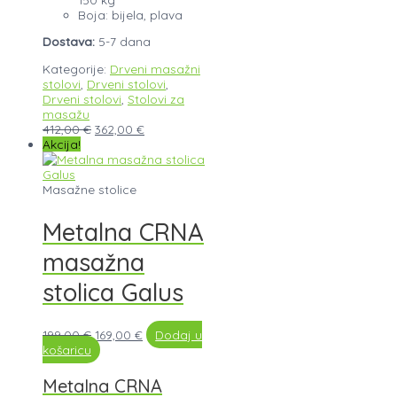
Boja: bijela, plava
Dostava:
5-7 dana
Kategorije:
Drveni masažni
stolovi
,
Drveni stolovi
,
Drveni stolovi
,
Stolovi za
masažu
412,00
€
362,00
€
Akcija!
Masažne stolice
Metalna CRNA
masažna
stolica Galus
199,00
€
169,00
€
Dodaj u
košaricu
Metalna CRNA