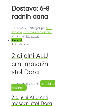
Dostava: 6-8
radnih dana
SKU:
2A-2
Kategorije:
ALU
stolovi
,
Stolovi za masažu
219,00
€
189,00
€
Akcija!
ALU stolovi
2 dijelni ALU
crni masažni
stol Dora
219,00
€
189,00
€
Dodaj u
košaricu
2 dijelni ALU crni
masažni stol Dora