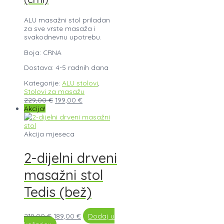
ALU masažni stol priladan
za sve vrste masaža i
svakodnevnu upotrebu.
Boja: CRNA
Dostava: 4-5 radnih dana
Kategorije:
ALU stolovi
,
Stolovi za masažu
229,00
€
199,00
€
Akcija!
Akcija mjeseca
2-dijelni drveni
masažni stol
Tedis (bež)
219,00
€
189,00
€
Dodaj u