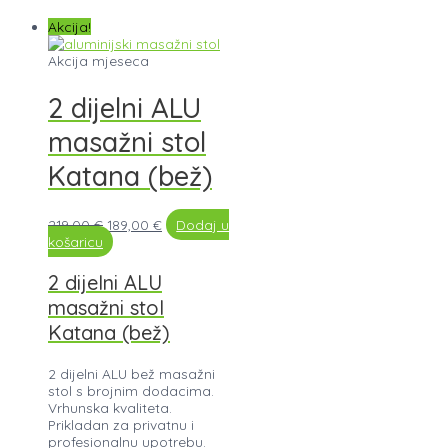
Akcija!
Akcija mjeseca
2 dijelni ALU
masažni stol
Katana (bež)
219,00
€
189,00
€
Dodaj u
košaricu
2 dijelni ALU
masažni stol
Katana (bež)
2 dijelni ALU bež masažni
stol s brojnim dodacima.
Vrhunska kvaliteta.
Prikladan za privatnu i
profesionalnu upotrebu.