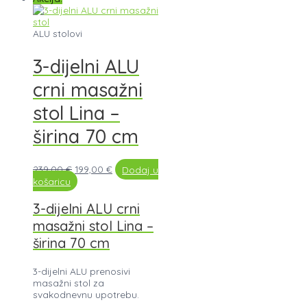
ALU stolovi
3-dijelni ALU
crni masažni
stol Lina –
širina 70 cm
239,00
€
199,00
€
Dodaj u
košaricu
3-dijelni ALU crni
masažni stol Lina –
širina 70 cm
3-dijelni ALU prenosivi
masažni stol za
svakodnevnu upotrebu.