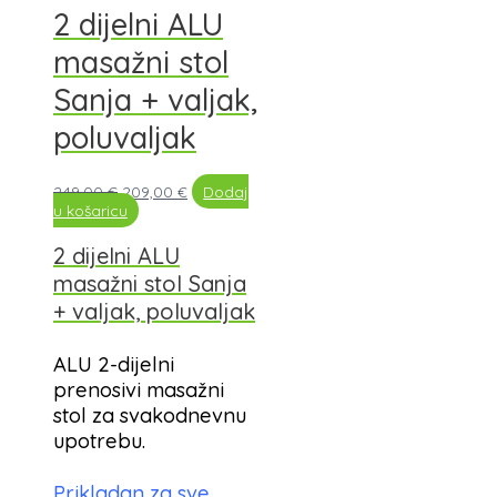
2 dijelni ALU
masažni stol
Sanja + valjak,
poluvaljak
249,00
€
209,00
€
Dodaj
u košaricu
2 dijelni ALU
masažni stol Sanja
+ valjak, poluvaljak
ALU 2-dijelni
prenosivi masažni
stol za svakodnevnu
upotrebu.
Prikladan za sve