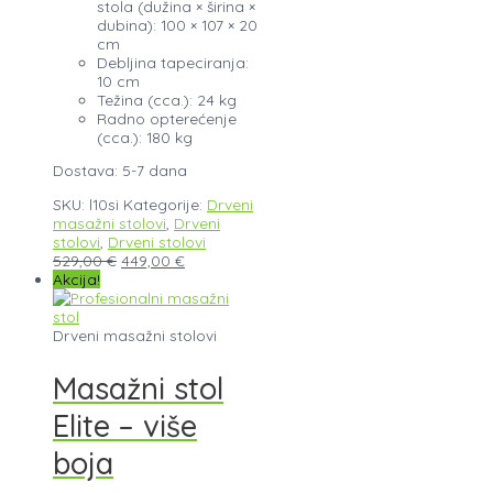
stola (dužina × širina ×
dubina): 100 × 107 × 20
cm
Debljina tapeciranja:
10 cm
Težina (cca.): 24 kg
Radno opterećenje
(cca.): 180 kg
Dostava: 5-7 dana
SKU:
l10si
Kategorije:
Drveni
masažni stolovi
,
Drveni
stolovi
,
Drveni stolovi
529,00
€
449,00
€
Akcija!
Drveni masažni stolovi
Masažni stol
Elite – više
boja