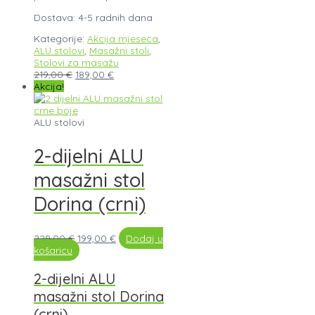
Dostava: 4-5 radnih dana
Kategorije:
Akcija mjeseca
,
ALU stolovi
,
Masažni stoli
,
Stolovi za masažu
219,00
€
189,00
€
Akcija!
ALU stolovi
2-dijelni ALU
masažni stol
Dorina (crni)
229,00
€
199,00
€
Dodaj u
košaricu
2-dijelni ALU
masažni stol Dorina
(crni)