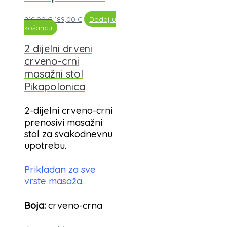
219,00
€
189,00
€
Dodaj u
košaricu
2 dijelni drveni
crveno-crni
masažni stol
Pikapolonica
2-dijelni crveno-crni
prenosivi masažni
stol za svakodnevnu
upotrebu.
Prikladan za sve
vrste masaža.
Boja:
crveno-crna