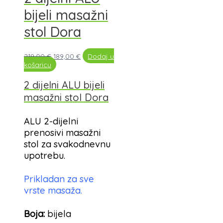
bijeli masažni
stol Dora
219,00
€
189,00
€
Dodaj u
košaricu
2 dijelni ALU bijeli
masažni stol Dora
ALU 2-dijelni
prenosivi masažni
stol za svakodnevnu
upotrebu.
Prikladan za sve
vrste masaža.
Boja:
bijela