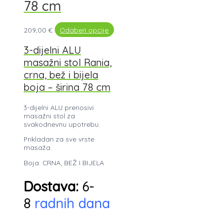
78 cm
209,00
€
Odaberi opcije
3-dijelni ALU
masažni stol Rania,
crna, bež i bijela
boja – širina 78 cm
3-dijelni ALU prenosivi
masažni stol za
svakodnevnu upotrebu.
Prikladan za sve vrste
masaža.
Boja: CRNA, BEŽ I BIJELA
Dostava:
6-
8
radnih dana