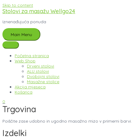
Skip to content
Stolovi za masažu Wellgo24
Iznenađujuća ponuda
Main Menu
Početna stranica
Web Shop
Drveni stolovi
ALU stolovi
Dvobojni stolovi
Masažne stolice
Akcija mjeseca
Košarica
0
Trgovina
Poiščite zase udobno in ugodno masažno mizo v primerni barvi.
Izdelki