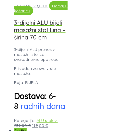
239,00
€
199,00
€
Dodaj u
košaricu
3-dijelni ALU bijeli
masažni stol Lina –
širina 70 cm
3-dijelni ALU prenosivi
masažni stol za
svakodnevnu upotrebu.
Prikladan za sve vrste
masaža.
Boja: BIJELA
Dostava:
6-
8
radnih dana
Kategorija:
ALU stolovi
239,00
€
199,00
€
Akcija!