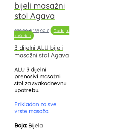
bijeli masažni
stol Agava
229,00
€
189,00
€
Dodaj u
košaricu
3 dijelni ALU bijeli
masažni stol Agava
ALU 3 dijelni
prenosivi masažni
stol za svakodnevnu
upotrebu.
Prikladan za sve
vrste masaža.
Boja:
Bijela