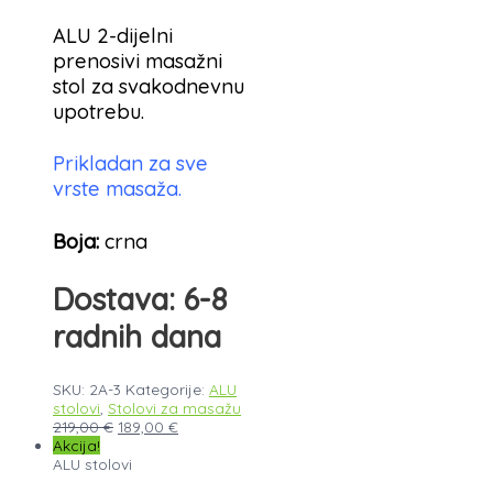
ALU 2-dijelni
prenosivi masažni
stol za svakodnevnu
upotrebu.
Prikladan za sve
vrste masaža.
Boja:
crna
Dostava: 6-8
radnih dana
SKU:
2A-3
Kategorije:
ALU
stolovi
,
Stolovi za masažu
219,00
€
189,00
€
Akcija!
ALU stolovi