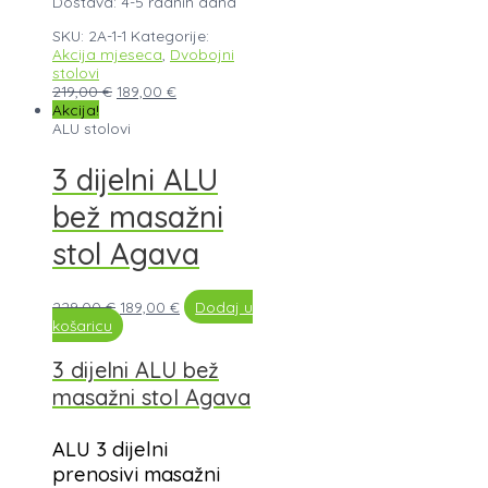
Dostava: 4-5 radnih dana
SKU:
2A-1-1
Kategorije:
Akcija mjeseca
,
Dvobojni
stolovi
219,00
€
189,00
€
Akcija!
ALU stolovi
3 dijelni ALU
bež masažni
stol Agava
229,00
€
189,00
€
Dodaj u
košaricu
3 dijelni ALU bež
masažni stol Agava
ALU 3 dijelni
prenosivi masažni