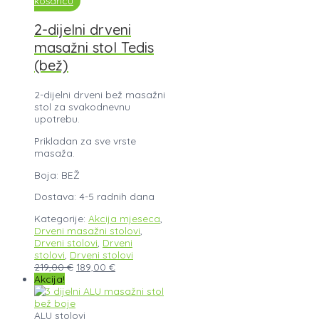
košaricu
2-dijelni drveni
masažni stol Tedis
(bež)
2-dijelni drveni bež masažni
stol za svakodnevnu
upotrebu.
Prikladan za sve vrste
masaža.
Boja: BEŽ
Dostava: 4-5 radnih dana
Kategorije:
Akcija mjeseca
,
Drveni masažni stolovi
,
Drveni stolovi
,
Drveni
stolovi
,
Drveni stolovi
219,00
€
189,00
€
Akcija!
ALU stolovi