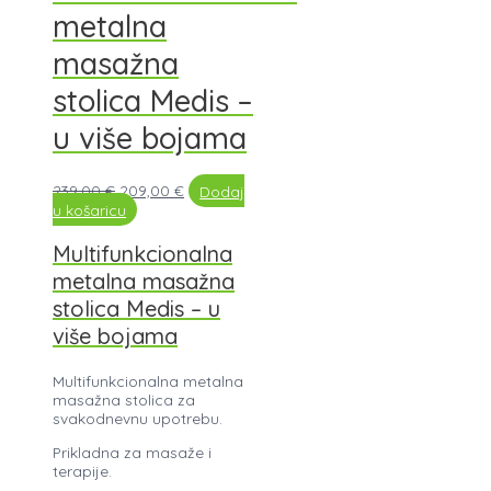
metalna
masažna
stolica Medis –
u više bojama
239,00
€
209,00
€
Dodaj
u košaricu
Multifunkcionalna
metalna masažna
stolica Medis – u
više bojama
Multifunkcionalna metalna
masažna stolica za
svakodnevnu upotrebu.
Prikladna za masaže i
terapije.