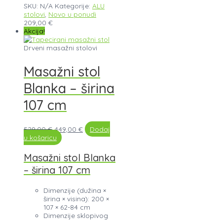
SKU:
N/A
Kategorije:
ALU
stolovi
,
Novo u ponudi
209,00
€
Akcija!
Drveni masažni stolovi
Masažni stol
Blanka – širina
107 cm
529,00
€
449,00
€
Dodaj
u košaricu
Masažni stol Blanka
– širina 107 cm
Dimenzije (dužina ×
širina × visina): 200 ×
107 × 62-84 cm
Dimenzije sklopivog