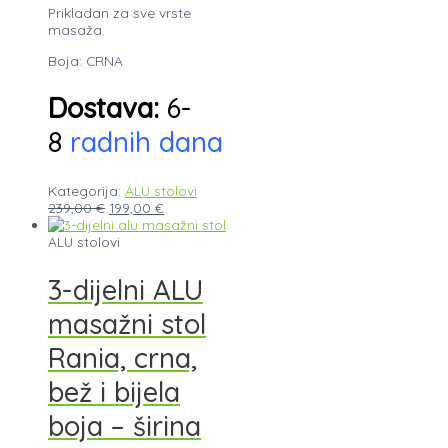
Prikladan za sve vrste
masaža.
Boja: CRNA
Dostava:
6-
8
radnih dana
Kategorija:
ALU stolovi
239,00
€
199,00
€
ALU stolovi
3-dijelni ALU
masažni stol
Rania, crna,
bež i bijela
boja – širina