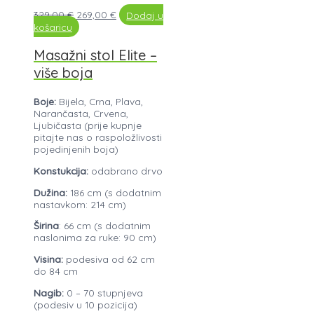
329,00
€
269,00
€
Dodaj u
košaricu
Masažni stol Elite –
više boja
Boje:
Bijela, Crna, Plava,
Narančasta, Crvena,
Ljubičasta (prije kupnje
pitajte nas o raspoložlivosti
pojedinjenih boja)
Konstukcija:
odabrano drvo
Dužina:
186 cm (s dodatnim
nastavkom: 214 cm)
Širina
: 66 cm (s dodatnim
naslonima za ruke: 90 cm)
Visina:
podesiva od 62 cm
do 84 cm
Nagib:
0 – 70 stupnjeva
(podesiv u 10 pozicija)