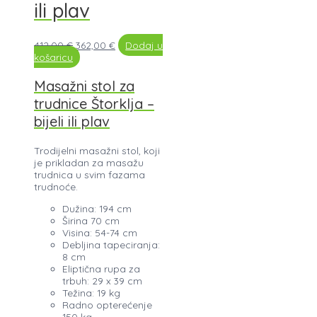
ili plav
412,00
€
362,00
€
Dodaj u
košaricu
Masažni stol za
trudnice Štorklja –
bijeli ili plav
Trodijelni masažni stol, koji
je prikladan za masažu
trudnica u svim fazama
trudnoće.
Dužina: 194 cm
Širina 70 cm
Visina: 54-74 cm
Debljina tapeciranja:
8 cm
Eliptična rupa za
trbuh: 29 x 39 cm
Težina: 19 kg
Radno opterećenje
150 kg