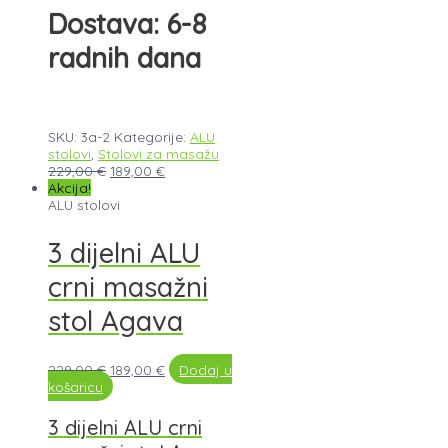
Dostava: 6-8
radnih dana
SKU:
3a-2
Kategorije:
ALU
stolovi
,
Stolovi za masažu
229,00
€
189,00
€
Akcija!
ALU stolovi
3 dijelni ALU
crni masažni
stol Agava
229,00
€
189,00
€
Dodaj u
košaricu
3 dijelni ALU crni