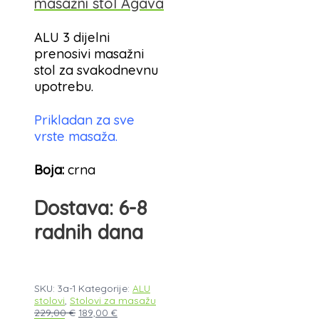
masažni stol Agava
ALU 3 dijelni
prenosivi masažni
stol za svakodnevnu
upotrebu.
Prikladan za sve
vrste masaža.
Boja:
crna
Dostava: 6-8
radnih dana
SKU:
3a-1
Kategorije:
ALU
stolovi
,
Stolovi za masažu
229,00
€
189,00
€