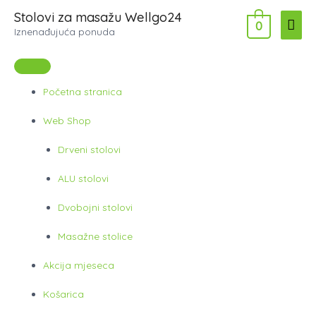
Skip
Stolovi za masažu Wellgo24
Main
0
to
Iznenađujuća ponuda
content
Men
Početna stranica
Web Shop
Drveni stolovi
ALU stolovi
Dvobojni stolovi
Masažne stolice
Akcija mjeseca
Košarica