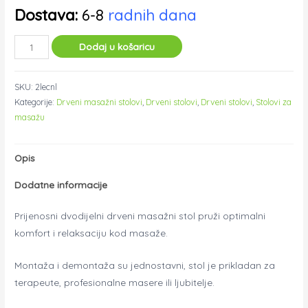
Dostava:
6-8
radnih dana
2
Dodaj u košaricu
dijelni
crni
SKU:
2lecnl
drveni
Kategorije:
Drveni masažni stolovi
,
Drveni stolovi
,
Drveni stolovi
,
Stolovi za
masažni
masažu
stol
Kara
Opis
+
valjak,
Dodatne informacije
poluvaljak
količina
Prijenosni dvodijelni drveni masažni stol pruži optimalni
komfort i relaksaciju kod masaže.
Montaža i demontaža su jednostavni, stol je prikladan za
terapeute, profesionalne masere ili ljubitelje.