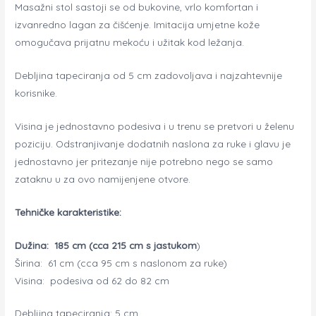
Masažni stol sastoji se od bukovine, vrlo komfortan i
izvanredno lagan za čišćenje. Imitacija umjetne kože
omogučava prijatnu mekoću i užitak kod ležanja.
Debljina tapeciranja od 5 cm zadovoljava i najzahtevnije
korisnike.
Visina je jednostavno podesiva i u trenu se pretvori u želenu
poziciju. Odstranjivanje dodatnih naslona za ruke i glavu je
jednostavno jer pritezanje nije potrebno nego se samo
zataknu u za ovo namijenjene otvore.
Tehničke karakteristike:
Dužina: 185 cm (cca 215 cm s jastukom
)
Širina: 61 cm (cca 95 cm s naslonom za ruke)
Visina: podesiva od 62 do 82 cm
Debljina tapeciranja: 5 cm