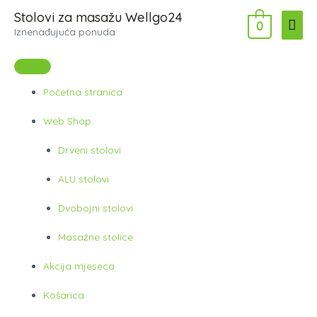
Skip
Stolovi za masažu Wellgo24
Main
0
to
Iznenađujuća ponuda
content
Men
Početna stranica
Web Shop
Drveni stolovi
ALU stolovi
Dvobojni stolovi
Masažne stolice
Akcija mjeseca
Košarica