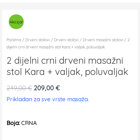
Akcija!
Početna
/
Drveni stolovi
/
Drveni stolovi
/
Drveni masažni stolovi
/ 2
dijelni crni drveni masažni stol Kara + valjak, poluvaljak
2 dijelni crni drveni masažni
stol Kara + valjak, poluvaljak
249,00
€
209,00
€
Prikladan za sve vrste masaža.
Boja:
CRNA