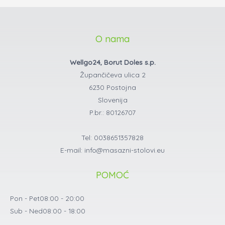
O nama
Wellgo24, Borut Doles s.p.
Župančičeva ulica 2
6230 Postojna
Slovenija
P.br.: 80126707
Tel: 0038651357828
E-mail: info@masazni-stolovi.eu
POMOĆ
Pon - Pet
08:00 - 20:00
Sub - Ned
08:00 - 18:00