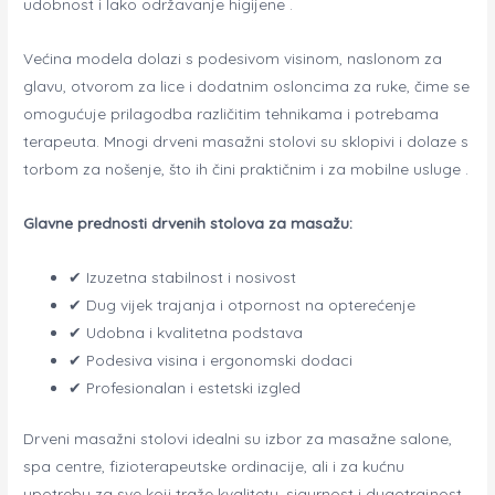
udobnost i lako održavanje higijene .
Većina modela dolazi s podesivom visinom, naslonom za
glavu, otvorom za lice i dodatnim osloncima za ruke, čime se
omogućuje prilagodba različitim tehnikama i potrebama
terapeuta. Mnogi drveni masažni stolovi su sklopivi i dolaze s
torbom za nošenje, što ih čini praktičnim i za mobilne usluge .
Glavne prednosti drvenih stolova za masažu:
✔ Izuzetna stabilnost i nosivost
✔ Dug vijek trajanja i otpornost na opterećenje
✔ Udobna i kvalitetna podstava
✔ Podesiva visina i ergonomski dodaci
✔ Profesionalan i estetski izgled
Drveni masažni stolovi idealni su izbor za masažne salone,
spa centre, fizioterapeutske ordinacije, ali i za kućnu
upotrebu za sve koji traže kvalitetu, sigurnost i dugotrajnost