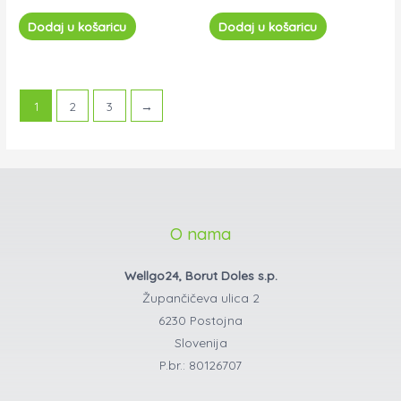
Dodaj u košaricu
Dodaj u košaricu
1
2
3
→
O nama
Wellgo24, Borut Doles s.p.
Župančičeva ulica 2
6230 Postojna
Slovenija
P.br.: 80126707