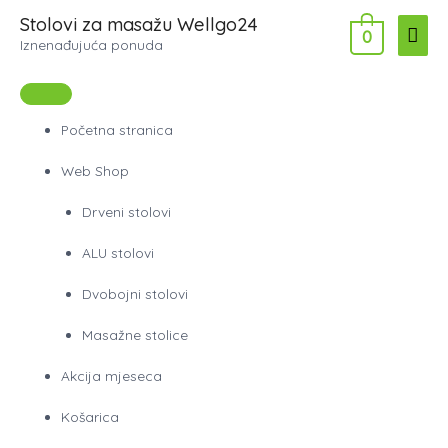
Skip
Stolovi za masažu Wellgo24
Main
0
to
Iznenađujuća ponuda
content
Men
Početna stranica
Web Shop
Drveni stolovi
ALU stolovi
Dvobojni stolovi
Masažne stolice
Akcija mjeseca
Košarica