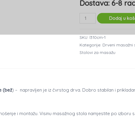
Dostava: 6-8 ra
3
Dodaj u koš
dijelni
drveni
SKU:
l310cm-1
bež
Kategorije:
Drveni masažni s
masažni
Stolovi za masažu
stol
Karma
-
10
e (bež
) – napravljen je iz čvrstog drva. Dobro stabilan i priklad
cm
tapeciranje
količina
a nošenje i montažu. Visinu masažnog stola namjestite po izboru 