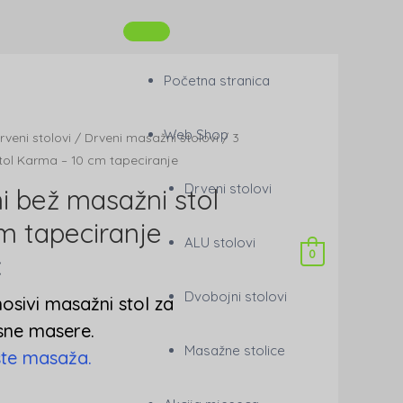
Početna stranica
Web Shop
rveni stolovi
/
Drveni masažni stolovi
/ 3
stol Karma – 10 cm tapeciranje
Drveni stolovi
ni bež masažni stol
m tapeciranje
ALU stolovi
0
€
Dvobojni stolovi
nosivi masažni stol za
usne masere.
Masažne stolice
ste masaža.