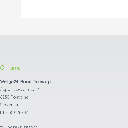
O nama
Wellgo24, Borut Doles s.p.
Župančičeva ulica 2
6230 Postojna
Slovenija
P.br.: 80126707
Tel: 0038651357828