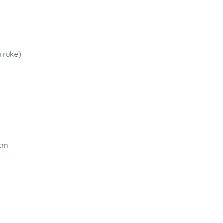
a ruke)
 cm