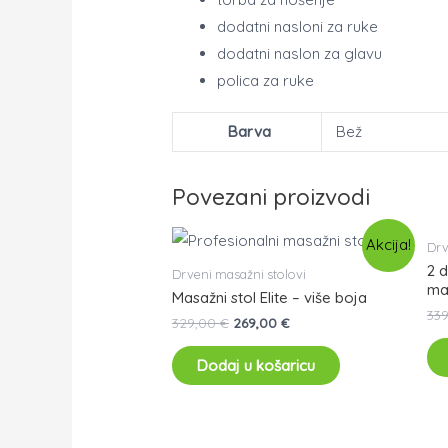
dodatni nasloni za ruke
dodatni naslon za glavu
polica za ruke
Barva
Bež
Povezani proizvodi
Akcija!
Drv
2 d
Drveni masažni stolovi
ma
Masažni stol Elite – više boja
33
329,00
€
269,00
€
Dodaj u košaricu