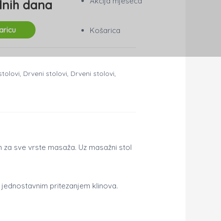
Akcija mjeseca
dnih dana
aricu
Košarica
tolovi
,
Drveni stolovi
,
Drveni stolovi
,
an za sve vrste masaža. Uz masažni stol
s jednostavnim pritezanjem klinova.