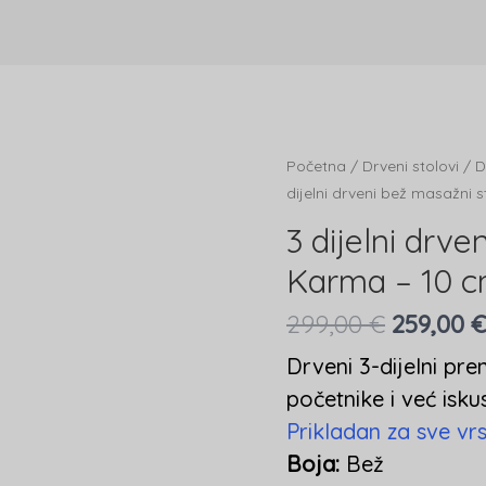
Početna
/
Drveni stolovi
/
D
dijelni drveni bež masažni 
3 dijelni drve
Karma – 10 c
299,00
€
259,00
Drveni 3-dijelni pre
početnike i već isk
Prikladan za sve vr
Boja:
Bež