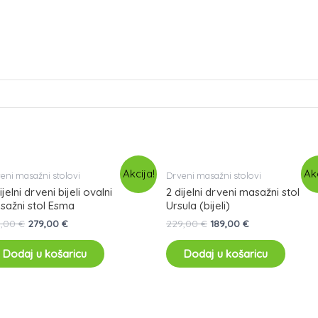
Akcija!
Akc
eni masažni stolovi
Drveni masažni stolovi
ijelni drveni bijeli ovalni
2 dijelni drveni masažni stol
sažni stol Esma
Ursula (bijeli)
9,00
€
279,00
€
229,00
€
189,00
€
Dodaj u košaricu
Dodaj u košaricu